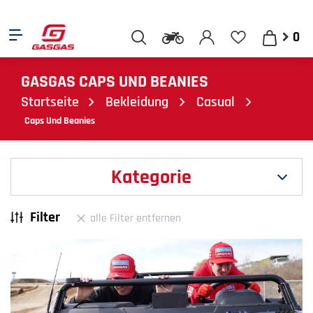
0
GASGAS CAPS UND BEANIES
Startseite
Bekleidung
Casual
Caps Und Beanies
Kategorie
Filter
alle Filter entfernen