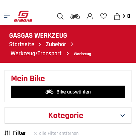
0
GASGAS WERKZEUG
Startseite
Zubehör
Werkzeug/Transport
Werkzeug
Mein Bike
Bike auswählen
Kategorie
Filter
alle Filter entfernen