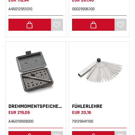
EUR 119,94
EUR 281,40
A45012951010
00029996100
DREHMOMENTSPEICHENSCHLÜSSEL
FÜHLERLEHRE
EUR 219,06
EUR 20,16
A46019909000
79129941100