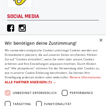
SOCIAL MEDIA
×
Wir benötigen deine Zustimmung!
KONTAKT
Wir verwenden analytische Cookies und einige Cookies werden von
Drittanbietern platziert, die auf unseren Seiten erscheinen. Klicken
Hauthaler Vertriebs GmbH
Sie auf "Cookies einstellen", wenn Sie mehr über unsere Cookies
erfahren und Ihre Einstellungen anpassen möchten. Durch Klicken
Moosstraße 52A
auf "Alle akzeptieren" stimmen Sie der Verwendung aller Cookies zu,
5020 Salzburg
wie in unserer Cookie-Erklärung beschrieben. Sie können Ihre
Einwilligung jederzeit ändern oder widerrufen.
Weitere Informationen
Telefon: 0043 (0)662/83 04 04
ALLE PARTNER ANZEIGEN
(1) →
E-Mail: office@2rad-hauthaler.at
UNBEDINGT ERFORDERLICH
PERFORMANCE
TARGETING
FUNKTIONALITÄT