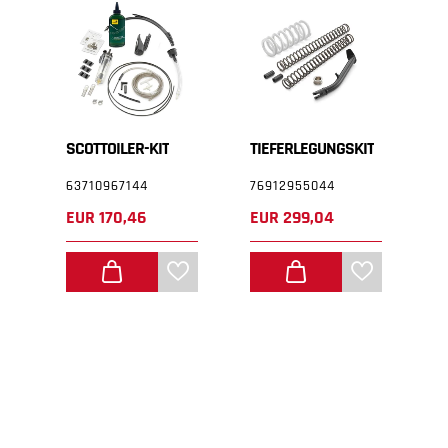
GABELFAUSTSCHUTZ-KIT
SCOTTOILER-KIT
TIEFERLEGUNGSKIT
63710967144
76912955044
6
EUR 170,46
EUR 299,04
E