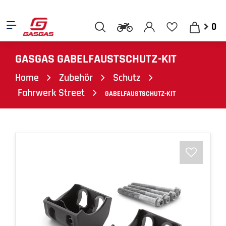
0
GASGAS GABELFAUSTSCHUTZ-KIT
Home
Zubehör
Schutz
Fahrwerk Street
GABELFAUSTSCHUTZ-KIT