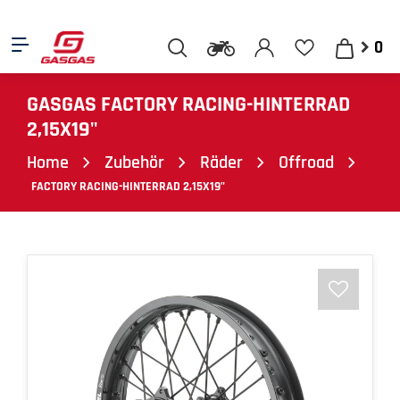
0
GASGAS FACTORY RACING-HINTERRAD
2,15X19"
Home
Zubehör
Räder
Offroad
FACTORY RACING-HINTERRAD 2,15X19"