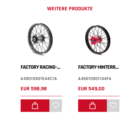
WEITERE PRODUKTE
FACTORY-HINTERRAD 2,15X19"
FACTORY RACING-HINTERRAD 2,15X18"
FACTORY-HINTERRAD 2,15X18"
A49010901544C1A
A49010901144FA
A
EUR 598,98
EUR 549,00
E