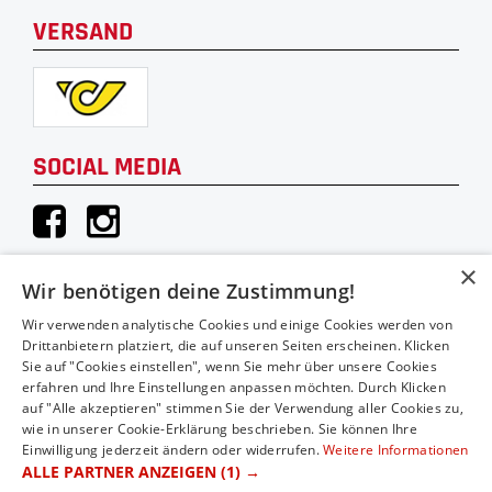
VERSAND
SOCIAL MEDIA
×
Wir benötigen deine Zustimmung!
KONTAKT
Wir verwenden analytische Cookies und einige Cookies werden von
Drittanbietern platziert, die auf unseren Seiten erscheinen. Klicken
Hauthaler Vertriebs GmbH
Sie auf "Cookies einstellen", wenn Sie mehr über unsere Cookies
erfahren und Ihre Einstellungen anpassen möchten. Durch Klicken
Moosstraße 52A
auf "Alle akzeptieren" stimmen Sie der Verwendung aller Cookies zu,
5020 Salzburg
wie in unserer Cookie-Erklärung beschrieben. Sie können Ihre
Einwilligung jederzeit ändern oder widerrufen.
Weitere Informationen
Telefon: 0043 (0)662/83 04 04
ALLE PARTNER ANZEIGEN
(1) →
E-Mail: office@2rad-hauthaler.at