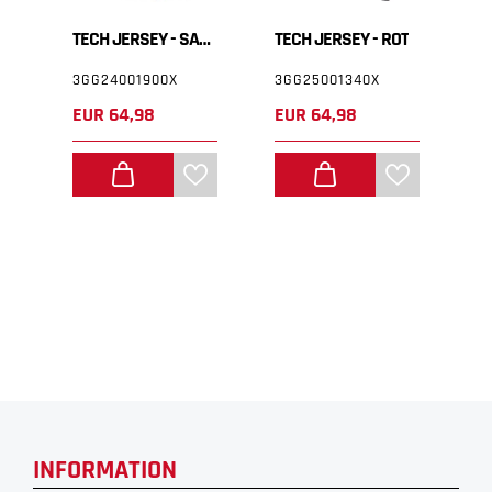
T
TECH JERSEY - SAND
TECH JERSEY - ROT
F
3GG24001900X
3GG25001340X
3
EUR 64,98
EUR 64,98
E
INFORMATION