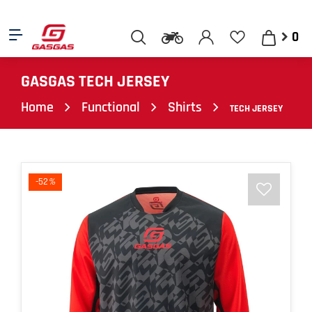
0
GASGAS TECH JERSEY
Home
Functional
Shirts
TECH JERSEY
-52
%