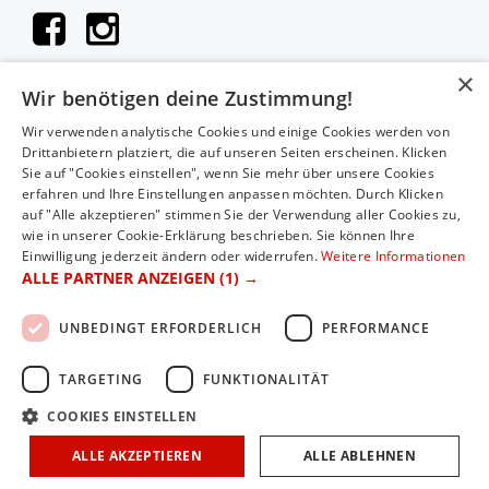
×
Wir benötigen deine Zustimmung!
KONTAKT
Wir verwenden analytische Cookies und einige Cookies werden von
Drittanbietern platziert, die auf unseren Seiten erscheinen. Klicken
Hauthaler Vertriebs GmbH
Sie auf "Cookies einstellen", wenn Sie mehr über unsere Cookies
Moosstraße 52A
erfahren und Ihre Einstellungen anpassen möchten. Durch Klicken
auf "Alle akzeptieren" stimmen Sie der Verwendung aller Cookies zu,
5020 Salzburg
wie in unserer Cookie-Erklärung beschrieben. Sie können Ihre
Einwilligung jederzeit ändern oder widerrufen.
Weitere Informationen
Telefon: 0043 (0)662/83 04 04
ALLE PARTNER ANZEIGEN
(1) →
E-Mail: office@2rad-hauthaler.at
UNBEDINGT ERFORDERLICH
PERFORMANCE
TARGETING
FUNKTIONALITÄT
COOKIES EINSTELLEN
Copyright © 2026 GasGas Shop Salzburg. Alle Rechte
vorbehalten.
ALLE AKZEPTIEREN
ALLE ABLEHNEN