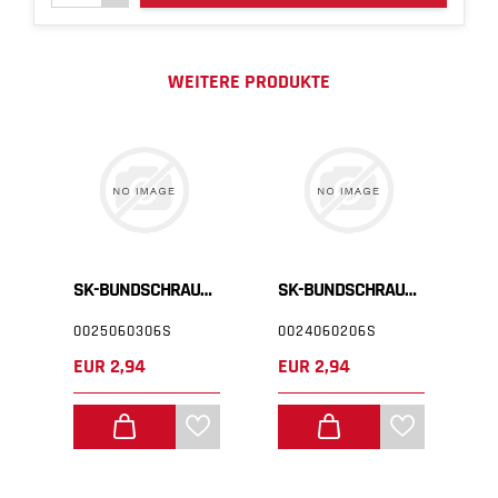
WEITERE PRODUKTE
SK-BUNDSCHRAUBE M6X30 ISA30 SS
SK-BUNDSCHRAUBE M6X20 ISA30
0025060306S
0024060206S
0
EUR 2,94
EUR 2,94
E