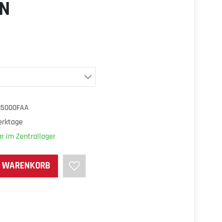
N
05000FAA
erktage
r im Zentrallager
N WARENKORB