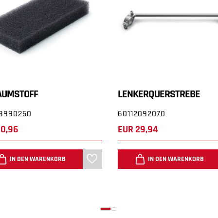
AUMSTOFF
LENKERQUERSTREBE
3990250
60112092070
10,96
EUR 29,94
IN DEN WARENKORB
IN DEN WARENKORB