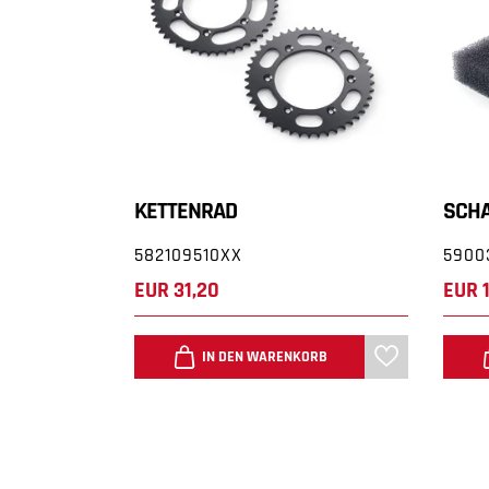
OUTDOOR-MOTORRADÜBERWURF
KETTENRAD
SCH
582109510XX
5900
EUR 31,20
EUR 
ORB
IN DEN WARENKORB