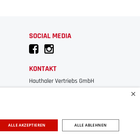
SOCIAL MEDIA
KONTAKT
Hauthaler Vertriebs GmbH
Moosstraße 52A
×
5020 Salzburg
Telefon: 0043 (0)662/83 04 04
E-Mail: office@2rad-hauthaler.at
ALLE AKZEPTIEREN
ALLE ABLEHNEN