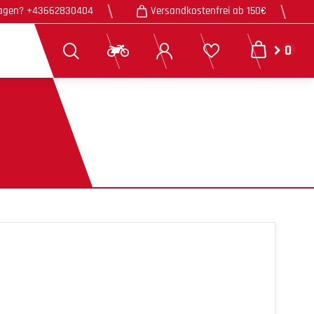
agen? +43662830404
Versandkostenfrei ab 150€
0