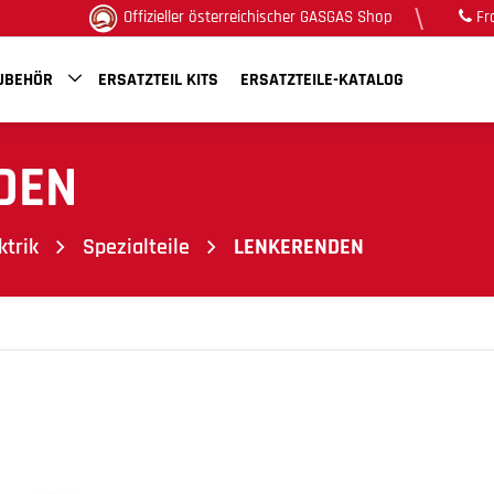
Offizieller österreichischer GASGAS Shop
Fr
UBEHÖR
ERSATZTEIL KITS
ERSATZTEILE-KATALOG
DEN
ktrik
Spezialteile
LENKERENDEN