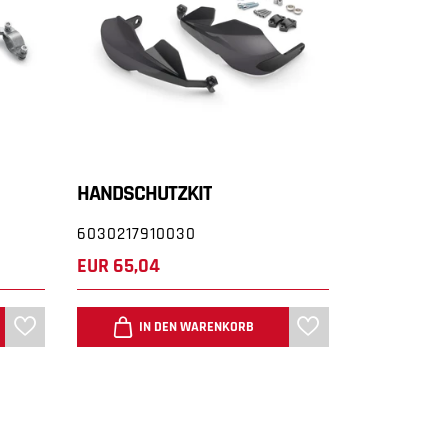
HANDSCHUTZKIT
HANDSCHU
6030217910030
603021791
EUR 65,04
EUR 65,04
IN DEN WARENKORB
IN 