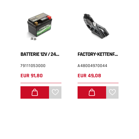
T
BATTERIE 12V / 24WH
FACTORY-KETTENFÜHRUNG
79111053000
A48004970044
7
EUR 91,80
EUR 49,08
E