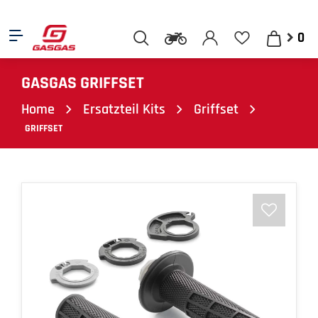
0
GASGAS GRIFFSET
Home
Ersatzteil Kits
Griffset
GRIFFSET