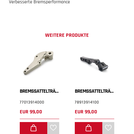
Verbesserte Bremsperformance
WEITERE PRODUKTE
EIBENSCHUTZ
BREMSSATTELTRÄGER
BREMSSATTELTRÄGER
S
77013914000
78913914100
7
EUR 99,00
EUR 99,00
E