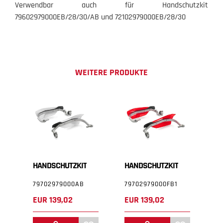
Verwendbar auch für Handschutzkit
79602979000EB/28/30/AB und 72102979000EB/28/30
WEITERE PRODUKTE
HANDSCHUTZKIT
HANDSCHUTZKIT
H
79702979000AB
79702979000FB1
A
EUR 139,02
EUR 139,02
E