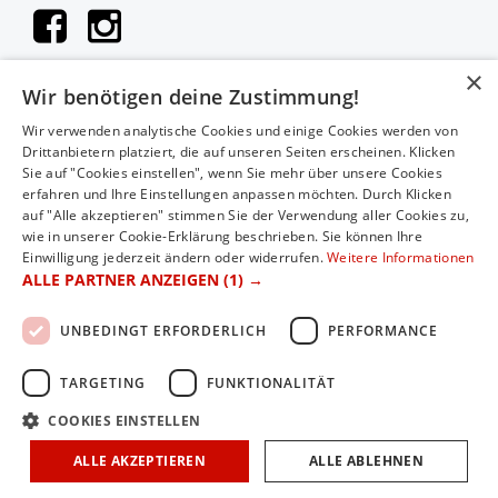
×
Wir benötigen deine Zustimmung!
KONTAKT
Wir verwenden analytische Cookies und einige Cookies werden von
Drittanbietern platziert, die auf unseren Seiten erscheinen. Klicken
Hauthaler Vertriebs GmbH
Sie auf "Cookies einstellen", wenn Sie mehr über unsere Cookies
Moosstraße 52A
erfahren und Ihre Einstellungen anpassen möchten. Durch Klicken
auf "Alle akzeptieren" stimmen Sie der Verwendung aller Cookies zu,
5020 Salzburg
wie in unserer Cookie-Erklärung beschrieben. Sie können Ihre
Einwilligung jederzeit ändern oder widerrufen.
Weitere Informationen
Telefon: 0043 (0)662/83 04 04
ALLE PARTNER ANZEIGEN
(1) →
E-Mail: office@2rad-hauthaler.at
UNBEDINGT ERFORDERLICH
PERFORMANCE
TARGETING
FUNKTIONALITÄT
COOKIES EINSTELLEN
Copyright © 2026 GasGas Shop Salzburg. Alle Rechte
vorbehalten.
ALLE AKZEPTIEREN
ALLE ABLEHNEN