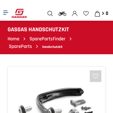
0
GASGAS HANDSCHUTZKIT
Home
SparePartsFinder
SpareParts
Handschutzkit